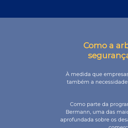
Como a arb
segurança
À medida que empresas e
também a necessidade d
Como parte da progr
Bermann, uma das maior
aprofundada sobre os desa
comerc