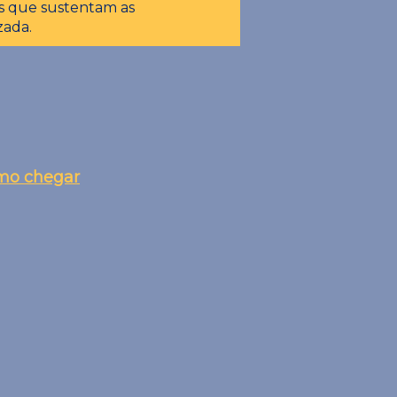
s que sustentam as
zada.
mo chegar