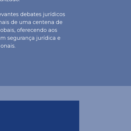
vantes debates jurídicos
mais de uma centena de
lobais, oferecendo aos
m segurança jurídica e
ionais.