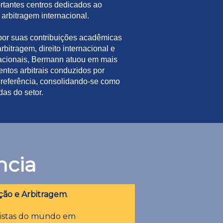
ortantes centros dedicados ao
arbitragem internacional.
or suas contribuições acadêmicas
rbitragem, direito internacional e
nacionais, Bermann atuou em mais
ntos arbitrais conduzidos por
e referência, consolidando-se como
as do setor.
ncia
ção e Arbitragem
.
listas do mundo em