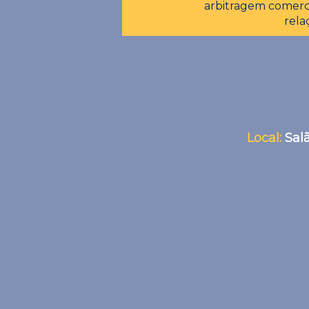
arbitragem comerc
rela
Local:
Sal