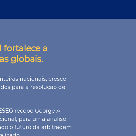
fortalece a
s globais.
teiras nacionais, cresce
dos para a resolução de
 ESEG
recebe George A.
ional, para uma análise
ndo o futuro da arbitragem
lizado.