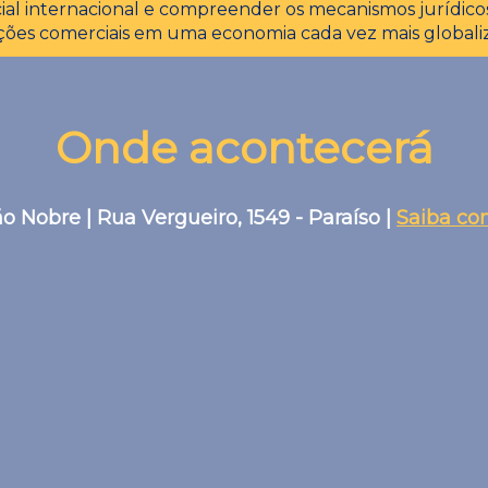
ial internacional e compreender os mecanismos jurídico
ções comerciais em uma economia cada vez mais globali
Onde acontecerá
ão Nobre | Rua Vergueiro, 1549 - Paraíso |
Saiba co