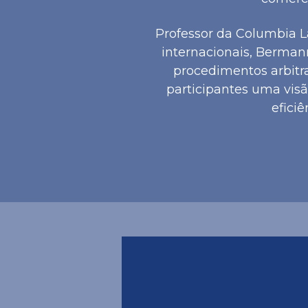
Professor da Columbia L
internacionais, Berma
procedimentos arbitra
participantes uma vis
eficiê