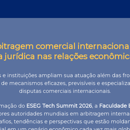
itragem comercial internacional 
 jurídica nas relações econômica
 instituições ampliam sua atuação além das fron
e mecanismos eficazes, previsíveis e especializa
disputas comerciais internacionais.
amação do
ESEG Tech Summit 2026
, a
Faculdade
es autoridades mundiais em arbitragem internac
fios, tendências e perspectivas que estão molda
ial em um cenário econômico cada vez mais globa