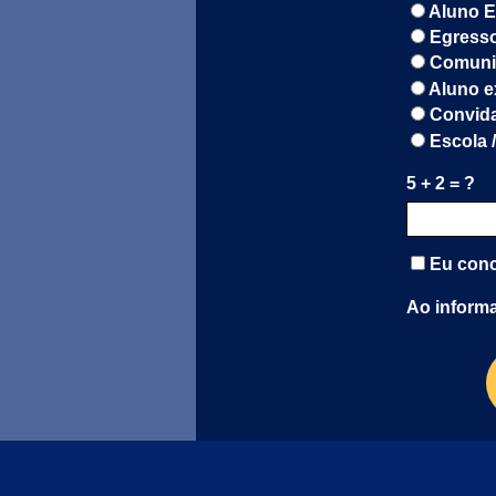
Aluno 
Egress
Comuni
Aluno e
Convida
Escola 
5 + 2 = ?
Eu conc
Ao informa