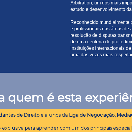
Arbitration, um dos mais imp
estudo e desenvolvimento da 
Reconhecido mundialmente p
e profissionais nas áreas de a
resolução de disputas trans
de uma centena de procedime
instituições internacionais d
uma das vozes mais respeitad
a quem é esta experiê
dantes de Direito
e alunos da
Liga de Negociação, Media
exclusiva para aprender com um dos principais especia